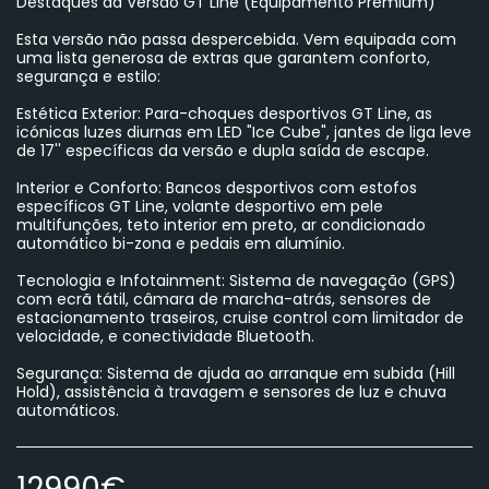
Destaques da Versão GT Line (Equipamento Premium)
Esta versão não passa despercebida. Vem equipada com
uma lista generosa de extras que garantem conforto,
segurança e estilo:
Estética Exterior: Para-choques desportivos GT Line, as
icónicas luzes diurnas em LED "Ice Cube", jantes de liga leve
de 17'' específicas da versão e dupla saída de escape.
Interior e Conforto: Bancos desportivos com estofos
específicos GT Line, volante desportivo em pele
multifunções, teto interior em preto, ar condicionado
automático bi-zona e pedais em alumínio.
Tecnologia e Infotainment: Sistema de navegação (GPS)
com ecrã tátil, câmara de marcha-atrás, sensores de
estacionamento traseiros, cruise control com limitador de
velocidade, e conectividade Bluetooth.
Segurança: Sistema de ajuda ao arranque em subida (Hill
Hold), assistência à travagem e sensores de luz e chuva
automáticos.
12990
€